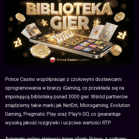
Prince Casino współpracuje z czołowymi dostawcami
oprogramowania w branży iGaming, co przekłada się na
imponującą bibliotekę ponad 3000 gier. Wśród partnerów
znajdziemy takie marki jak NetEnt, Microgaming, Evolution
Gaming, Pragmatic Play oraz Play'n GO, co gwarantuje
wysoką jakość rozgrywki i uczciwe wartości RTP.
Automaty online stanowią trzon oferty Prince, z setkami