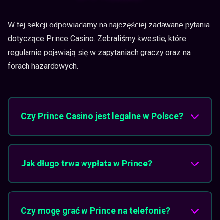
W tej sekcji odpowiadamy na najczęściej zadawane pytania
dotyczące Prince Casino. Zebraliśmy kwestie, które
regularnie pojawiają się w zapytaniach graczy oraz na
forach hazardowych.
Czy Prince Casino jest legalne w Polsce?
Prince Casino działa na podstawie licencji Malta
Gaming Authority, ale nie posiada koncesji
Jak długo trwa wypłata w Prince?
Ministerstwa Finansów RP. Oznacza to, że
korzystanie z serwisu odbywa się na własną
Czas realizacji wypłaty zależy od wybranej metody
odpowiedzialność gracza. Operator stosuje
płatności. E-portfele jak Skrill czy Neteller są
wszystkie standardy bezpieczeństwa wymagane
Czy mogę grać w Prince na telefonie?
procesowane w ciągu 24 godzin. Przelewy
przez licencję MGA.