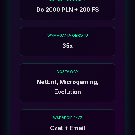
Do 2000 PLN + 200 FS
WYMAGANIA OBROTU
35x
DOSTAWCY
NetEnt, Microgaming,
Evolution
WSPARCIE 24/7
Czat + Email