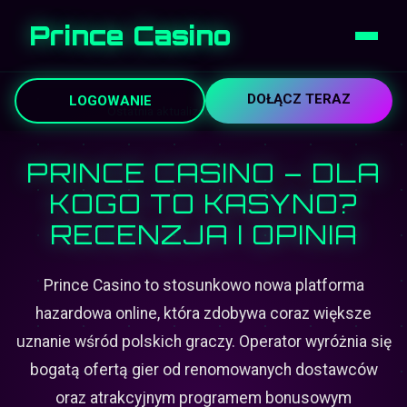
Prince Casino
DOŁĄCZ TERAZ
LOGOWANIE
Ostatnia aktualizacja: 14 lipca 2026
PRINCE CASINO – DLA
KOGO TO KASYNO?
RECENZJA I OPINIA
Prince Casino to stosunkowo nowa platforma
hazardowa online, która zdobywa coraz większe
uznanie wśród polskich graczy. Operator wyróżnia się
bogatą ofertą gier od renomowanych dostawców
oraz atrakcyjnym programem bonusowym