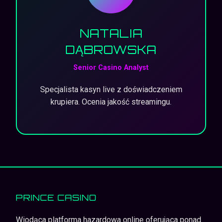
NATALIA
DĄBROWSKA
Senior Casino Analyst
Specjalista kasyn live z doświadczeniem
krupiera. Ocenia jakość streamingu.
PRINCE CASINO
Wiodąca platforma hazardowa online oferująca ponad