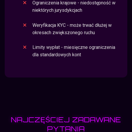
Ograniczenia krajowe - niedostępność w
niektórych jurysdykcjach
Weryfikacja KYC - może trwać dłużej w
okresach zwiększonego ruchu
Limity wypłat - miesięczne ograniczenia
dla standardowych kont
NAJCZĘŚCIEJ ZADAWANE
PYTANIA