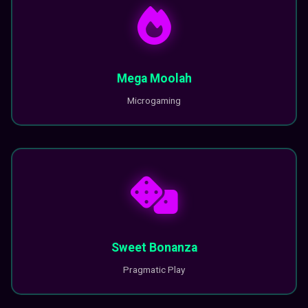
Mega Moolah
Microgaming
Sweet Bonanza
Pragmatic Play