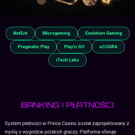
NetEnt
Microgaming
Evolution Gaming
Pragmatic Play
Play'n GO
eCOGRA
iTech Labs
BANKING I PŁATNOŚCI
System płatności w Prince Casino został zaprojektowany z
myślą o wygodzie polskich graczy. Platforma oferuje