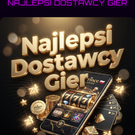
NAJLEPSI DOSTAWCY GIER