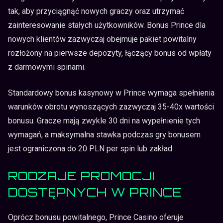
tak, aby przyciągnąć nowych graczy oraz utrzymać
zainteresowanie stałych użytkowników. Bonus Prince dla
nowych klientów zazwyczaj obejmuje pakiet powitalny
rozłożony na pierwsze depozyty, łączący bonus od wpłaty
z darmowymi spinami.
Standardowy bonus kasynowy w Prince wymaga spełnienia
warunków obrotu wynoszących zazwyczaj 35-40x wartości
bonusu. Gracze mają zwykle 30 dni na wypełnienie tych
wymagań, a maksymalna stawka podczas gry bonusem
jest ograniczona do 20 PLN per spin lub zakład.
RODZAJE PROMOCJI
DOSTĘPNYCH W PRINCE
Oprócz bonusu powitalnego, Prince Casino oferuje