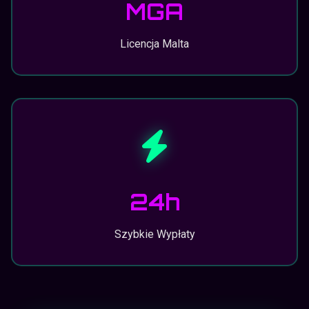
MGA
Licencja Malta
24h
Szybkie Wypłaty