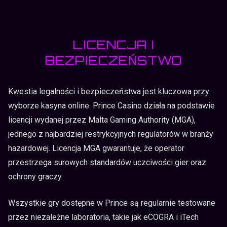
LICENCJA I
BEZPIECZEŃSTWO
Kwestia legalności i bezpieczeństwa jest kluczowa przy
wyborze kasyna online. Prince Casino działa na podstawie
licencji wydanej przez Malta Gaming Authority (MGA),
jednego z najbardziej restrykcyjnych regulatorów w branży
hazardowej. Licencja MGA gwarantuje, że operator
przestrzega surowych standardów uczciwości gier oraz
ochrony graczy.
Wszystkie gry dostępne w Prince są regularnie testowane
przez niezależne laboratoria, takie jak eCOGRA i iTech